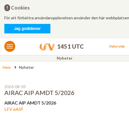
Hem
!
Cookies
För att förbättra användarupplevelsen använder den här webbplatsen
Logga in
Jag godkänner
MET/AIS
MET
1451 UTC
Datorsida
AIS
Nyheter
Hem
Nyheter
Bulletiner
FÄRDPLANERING
2026-08-03
Ny
AIRAC AIP AMDT 5/2026
AIRAC AIP AMDT 5/2026
Från mall
LFV eAIP
Besvarade