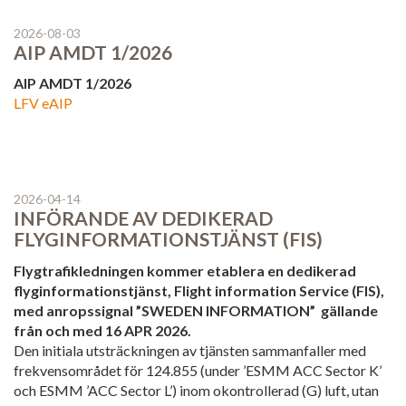
Obesvarade
2026-08-03
AIP AMDT 1/2026
Arkiverade
AIP AMDT 1/2026
Länkar
LFV eAIP
HJÄLP
Om AROWeb
2026-04-14
Kontakta oss
INFÖRANDE AV DEDIKERAD
FLYGINFORMATIONSTJÄNST (FIS)
Användarmanual
Flygtrafikledningen kommer etablera en dedikerad
flyginformationstjänst, Flight information Service (FIS),
Information
med anropssignal ”SWEDEN INFORMATION” gällande
från och med 16 APR 2026.
Den initiala utsträckningen av tjänsten sammanfaller med
frekvensområdet för 124.855 (under ’ESMM ACC Sector K’
och ESMM ’ACC Sector L’) inom okontrollerad (G) luft, utan