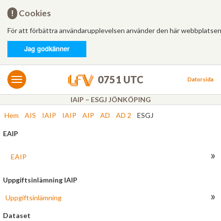
Hem
!
Cookies
För att förbättra användarupplevelsen använder den här webbplatsen
Logga in
Jag godkänner
MET/AIS
MET
0751 UTC
Datorsida
AIS
IAIP – ESGJ JÖNKÖPING
Hem
AIS
IAIP
IAIP
AIP
AD
AD 2
ESGJ
Bulletiner
EAIP
FÄRDPLANERING
»
Ny
EAIP
Från mall
Uppgiftsinlämning IAIP
»
Uppgiftsinlämning
Besvarade
Dataset