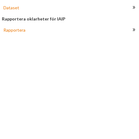
Obesvarade
»
Dataset
Arkiverade
Rapportera oklarheter för IAIP
»
Rapportera
Länkar
HJÄLP
Om AROWeb
Kontakta oss
Användarmanual
Information