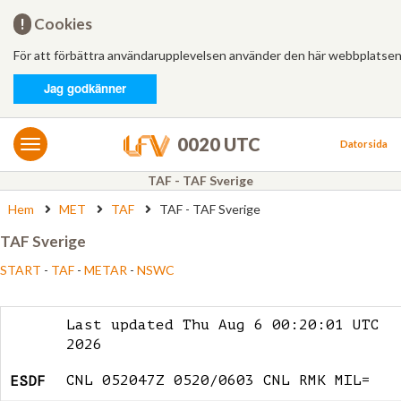
Hem
!
Cookies
För att förbättra användarupplevelsen använder den här webbplatsen
Logga in
Jag godkänner
MET/AIS
MET
0020 UTC
Datorsida
AIS
TAF - TAF Sverige
Hem
MET
TAF
TAF - TAF Sverige
Bulletiner
TAF Sverige
FÄRDPLANERING
START
-
TAF
-
METAR
-
NSWC
Ny
Från mall
Last updated Thu Aug 6 00:20:01 UTC
2026
Besvarade
CNL 052047Z 0520/0603 CNL RMK MIL=
ESDF