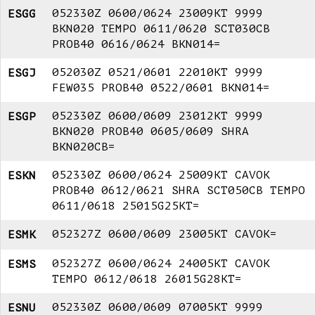
Obesvarade
052330Z 0600/0624 23009KT 9999
ESGG
BKN020 TEMPO 0611/0620 SCT030CB
Arkiverade
PROB40 0616/0624 BKN014=
052030Z 0521/0601 22010KT 9999
ESGJ
Länkar
FEW035 PROB40 0522/0601 BKN014=
HJÄLP
052330Z 0600/0609 23012KT 9999
ESGP
Om AROWeb
BKN020 PROB40 0605/0609 SHRA
BKN020CB=
Kontakta oss
052330Z 0600/0624 25009KT CAVOK
ESKN
PROB40 0612/0621 SHRA SCT050CB TEMPO
Användarmanual
0611/0618 25015G25KT=
Information
052327Z 0600/0609 23005KT CAVOK=
ESMK
052327Z 0600/0624 24005KT CAVOK
ESMS
TEMPO 0612/0618 26015G28KT=
052330Z 0600/0609 07005KT 9999
ESNU