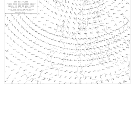
Obesvarade
Arkiverade
Länkar
HJÄLP
Om AROWeb
Kontakta oss
Användarmanual
Information