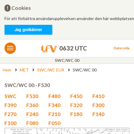
Hem
!
Cookies
För att förbättra användarupplevelsen använder den här webbplatsen
Logga in
Jag godkänner
MET/AIS
MET
0632 UTC
Datorsida
AIS
SWC/WC 00
Hem
MET
SWC/WC EUR
SWC/WC 00
Bulletiner
FÄRDPLANERING
SWC/WC 00 - F530
Ny
SWC
F530
F480
F450
F410
F390
F360
F340
F320
F300
Från mall
F270
F240
F210
F180
F140
F100
F080
F050
Besvarade