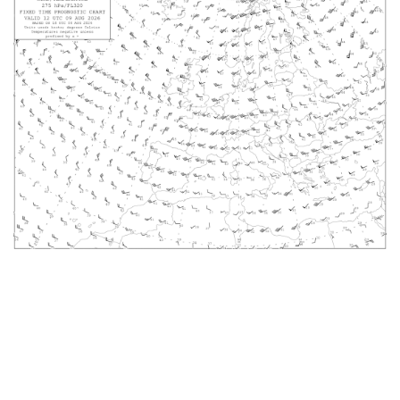
Obesvarade
Arkiverade
Länkar
HJÄLP
Om AROWeb
Kontakta oss
Användarmanual
Information