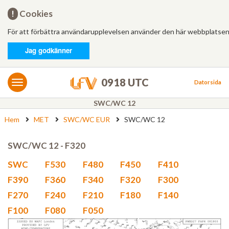
Hem
!
Cookies
För att förbättra användarupplevelsen använder den här webbplatsen
Logga in
Jag godkänner
MET/AIS
MET
0918 UTC
Datorsida
AIS
SWC/WC 12
Hem
MET
SWC/WC EUR
SWC/WC 12
Bulletiner
FÄRDPLANERING
SWC/WC 12 - F320
Ny
SWC
F530
F480
F450
F410
F390
F360
F340
F320
F300
Från mall
F270
F240
F210
F180
F140
F100
F080
F050
Besvarade