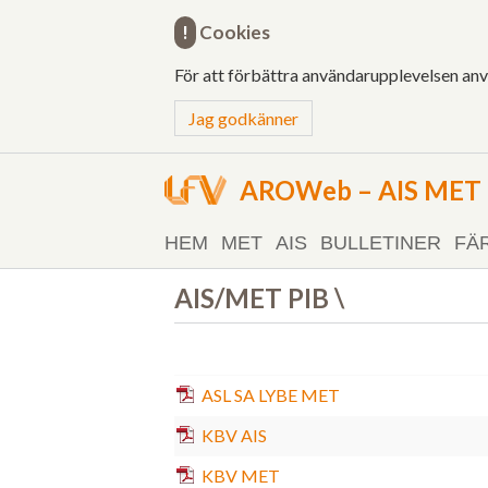
!
Cookies
För att förbättra användarupplevelsen an
Jag godkänner
AROWeb – AIS MET o
HEM
MET
AIS
BULLETINER
FÄ
AIS/MET PIB \
ASL SA LYBE MET
KBV AIS
KBV MET