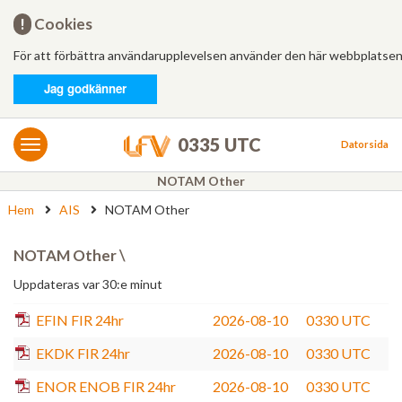
Hem
!
Cookies
För att förbättra användarupplevelsen använder den här webbplatsen
Logga in
Jag godkänner
MET/AIS
MET
0335 UTC
Datorsida
AIS
NOTAM Other
Hem
AIS
NOTAM Other
Bulletiner
FÄRDPLANERING
NOTAM Other \
Ny
Uppdateras var 30:e minut
EFIN FIR 24hr
2026-08-10
0330 UTC
Från mall
EKDK FIR 24hr
2026-08-10
0330 UTC
Besvarade
ENOR ENOB FIR 24hr
2026-08-10
0330 UTC